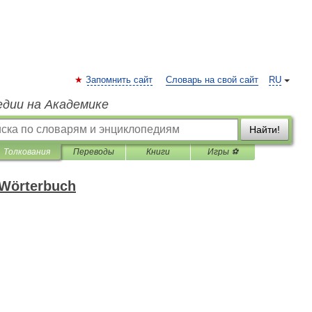
Запомнить сайт
Словарь на свой сайт
RU
едии на Академике
Найти!
Толкования
Переводы
Книги
Игры ⚽
-Wörterbuch