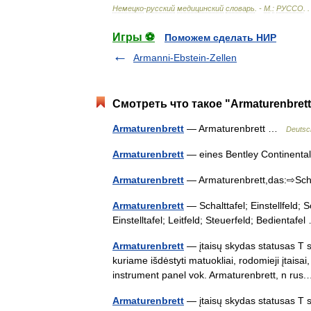
Немецко
-
русский
медицинский
словарь
. -
М
.
:
РУССО
.
Игры ⚽
Поможем сделать НИР
Armanni-Ebstein-Zellen
Смотреть что такое "Armaturenbrett
Armaturenbrett
— Armaturenbrett …
Deutsc
Armaturenbrett
— eines Bentley Continen
Armaturenbrett
— Armaturenbrett,das:⇨Sch
Armaturenbrett
— Schalttafel; Einstellfeld; S
Einstelltafel; Leitfeld; Steuerfeld; Bedientaf
Armaturenbrett
— įtaisų skydas statusas T sr
kuriame išdėstyti matuokliai, rodomieji įtaisa
instrument panel vok. Armaturenbrett, n r
Armaturenbrett
— įtaisų skydas statusas T sr