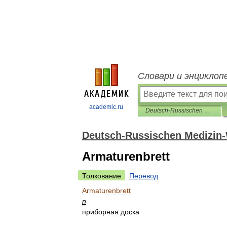
Словари и энциклоп
academic.ru
Deutsch-Russischen Medizin-Wörterbuch
Deutsch-Russischen Medizin
Armaturenbrett
Толкование
Перевод
Armaturenbrett
n
приборная
доска