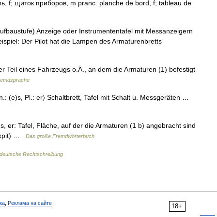
, f; щиток приборов, m pranc. planche de bord, f; tableau de
ufbaustufe) Anzeige oder Instrumententafel mit Messanzeigern
spiel: Der Pilot hat die Lampen des Armaturenbretts
er Teil eines Fahrzeugs o.Ä., an dem die Armaturen (1) befestigt
Fremdsprache
.: (e)s, Pl.: er〉 Schaltbrett, Tafel mit Schalt u. Messgeräten …
s, er: Tafel, Fläche, auf der die Armaturen (1 b) angebracht sind
ckpit) …
Das große Fremdwörterbuch
 deutsche Rechtschreibung
ка
,
Реклама на сайте
18+