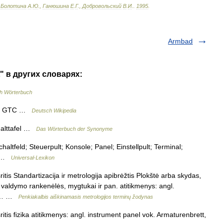
.
Болотина
А
.
Ю
.,
Ганюшина
Е
.
Г
.,
Добровольский
В
.
И
.
.
1995
.
Armbad
" в других словарях:
h Wörterbuch
tal GTC …
Deutsch Wikipedia
alttafel …
Das Wörterbuch der Synonyme
chaltfeld; Steuerpult; Konsole; Panel; Einstellpult; Terminal;
el …
Universal-Lexikon
itis Standartizacija ir metrologija apibrėžtis Plokštė arba skydas,
i, valdymo rankenėlės, mygtukai ir pan. atitikmenys: angl.
us.… …
Penkiakalbis aiškinamasis metrologijos terminų žodynas
itis fizika atitikmenys: angl. instrument panel vok. Armaturenbrett,