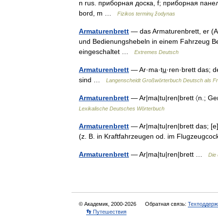
n rus. приборная доска, f; приборная панель
bord, m …
Fizikos terminų žodynas
Armaturenbrett
— das Armaturenbrett, er (A
und Bedienungshebeln in einem Fahrzeug Bei
eingeschaltet …
Extremes Deutsch
Armaturenbrett
— Ar·ma·tu̲·ren·brett das; d
sind …
Langenscheidt Großwörterbuch Deutsch als 
Armaturenbrett
— Ar|ma|tu|ren|brett 〈n.; Gen
Lexikalische Deutsches Wörterbuch
Armaturenbrett
— Ar|ma|tu|ren|brett das; [e]
(z. B. in Kraftfahrzeugen od. im Flugzeugco
Armaturenbrett
— Ar|ma|tu|ren|brett …
Die
© Академик, 2000-2026
Обратная связь:
Техподдерж
👣 Путешествия